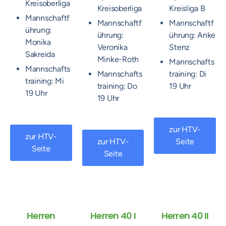
Kreisoberliga
Kreisoberliga
Kreisliga B
Mannschaftf
Mannschaftf
Mannschaftf
ührung:
ührung:
ührung: Anke
Monika
Veronika
Stenz
Sakreida
Minke-Roth
Mannschafts
Mannschafts
Mannschafts
training: Di
training: Mi
training: Do
19 Uhr
19 Uhr
19 Uhr
zur HTV-
zur HTV-
zur HTV-
Seite
Seite
Seite
Herren
Herren 40 I
Herren 40 II