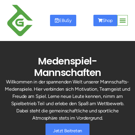
EBuSy
Shop
Startseite
Unser Verein
Tennisschule
Mitgliedschaft
Mannschaften
Events
Sponsoren
Medenspiel-
Mannschaften
Willkommen in der spannenden Welt unserer Mannschafts-
Medenspiele. Hier verbinden sich Motivation, Teamgeist und
Freude am Spiel. Lerne neue Leute kennen, nimm am
Spielbetrieb Teil und erlebe den Spaß am Wettbewerb.
Dabei steht die gemeinschaftliche und sportliche
Atmosphäre stets im Vordergrund.
Jetzt Beitreten