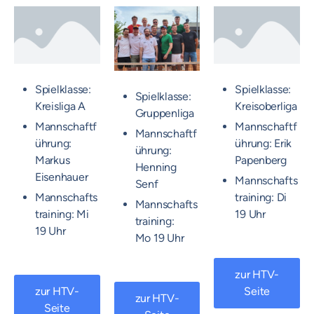
Spielklasse:
Spielklasse:
Spielklasse:
Kreisliga A
Kreisoberliga
Gruppenliga
Mannschaftf
Mannschaftf
Mannschaftf
ührung:
ührung: Erik
ührung:
Markus
Papenberg
Henning
Eisenhauer
Mannschafts
Senf
Mannschafts
training: Di
Mannschafts
training: Mi
19 Uhr
training:
19 Uhr
Mo 19 Uhr
zur HTV-
zur HTV-
Seite
zur HTV-
Seite