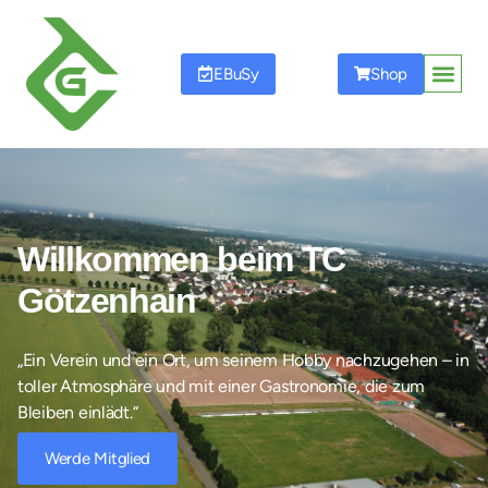
EBuSy
Shop
Startseite
Unser Verein
Tennisschule
Mitgliedschaft
Mannschaften
Events
Sponsoren
Willkommen beim TC
Götzenhain
„Ein Verein und ein Ort, um seinem Hobby nachzugehen – in
toller Atmosphäre und mit einer Gastronomie, die zum
Bleiben einlädt.“
Werde Mitglied