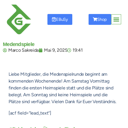
EBuSy
Shop
Startseite
Unser Verein
Tennisschule
Mitgliedschaft
Mannschaften
Events
Sponsoren
Medendspiele
Marco Sakreida
Mai 9, 2025
19:41
Liebe Mitglieder, die Medenspielrunde beginnt am
kommenden Wochenende! Am Samstag Vormittag
finden die ersten Heimspiele statt und die Plätze sind
belegt. Am Sonntag sind keine Heimspiele und die
Plätze sind verfügbar. Vielen Dank für Euer Verständnis.
[acf field=“lead_text“]